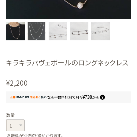
キラキラパヴェボールのロングネックレス
¥2,200
¥730
なら
手数料無料で
月々
から
数量
※送料が別途¥300かかります。