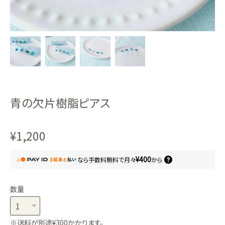
青の欠片樹脂ピアス
¥1,200
¥400
なら
手数料無料で
月々
から
数量
※送料が別途¥300かかります。