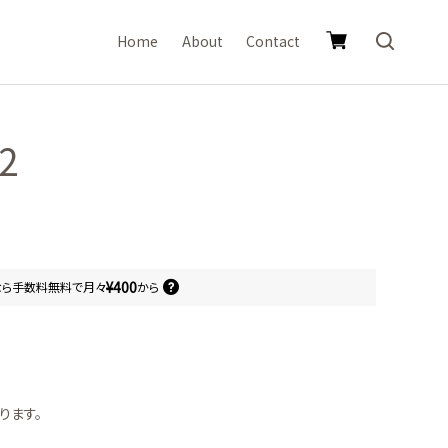
Home
About
Contact
2
¥400
なら
手数料無料で
月々
から
ります。