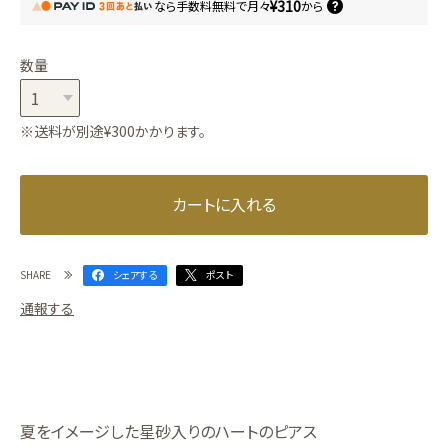
¥310
なら
手数料無料で
月々
から
数量
※送料が別途¥300かかります。
カートに入れる
SHARE
シェアする
ポスト
通報する
夏をイメージした星砂入りのハートのピアス