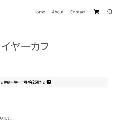
Home
About
Contact
・イヤーカフ
¥260
なら
手数料無料で
月々
から
ります。